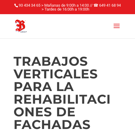
93 434 34 65 > Mañanas de 9:00h a 14:00
//
☎
649 41 68 94
> Tardes de 16:00h a 19:00h
TRABAJOS
VERTICALES
PARA LA
REHABILITACI
ONES DE
FACHADAS