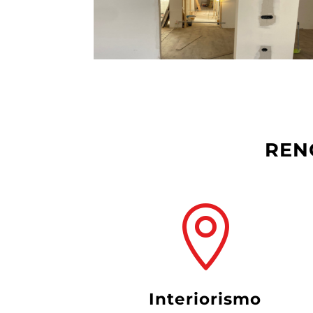
RE

interiorismo