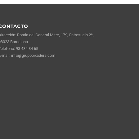
CONTACTO
Dirección: Ronda del General Mitre, 179, Entresuelo 2ª,
08023 Barcelona
Teléfono:
93 434 34 65
E-mail:
info@grupboixadera.com