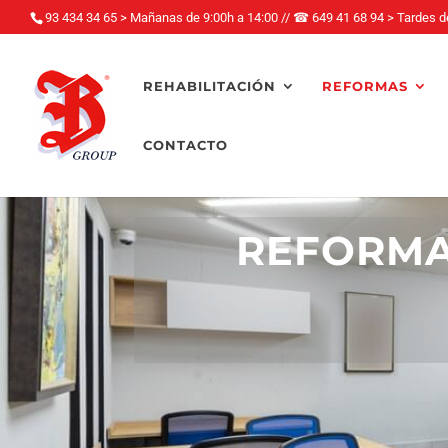
93 434 34 65 > Mañanas de 9:00h a 14:00
//
☎
649 41 68 94 > Tardes d
REHABILITACIÓN
REFORMAS
CONTACTO
REFORMAS