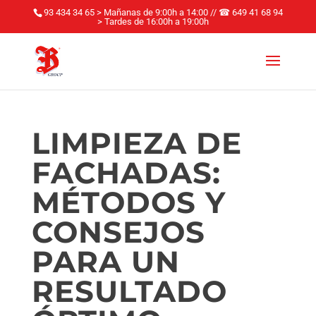
93 434 34 65 > Mañanas de 9:00h a 14:00
//
☎
649 41 68 94
> Tardes de 16:00h a 19:00h
LIMPIEZA DE
FACHADAS:
MÉTODOS Y
CONSEJOS
PARA UN
RESULTADO