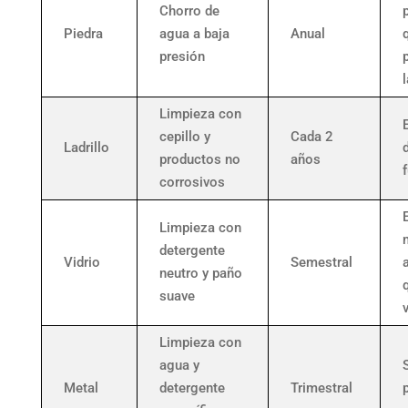
Chorro de
Piedra
agua a baja
Anual
presión
Limpieza con
cepillo y
Cada 2
Ladrillo
productos no
años
corrosivos
E
Limpieza con
detergente
Vidrio
Semestral
neutro y paño
suave
v
Limpieza con
agua y
Metal
detergente
Trimestral