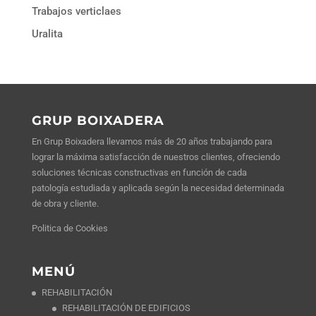
Trabajos verticlaes
Uralita
GRUP BOIXADERA
En Grup Boixadera llevamos más de 20 años trabajando para
lograr la máxima satisfacción de nuestros clientes, ofreciendo
soluciones técnicas constructivas en función de cada
patología estudiada y aplicada según la necesidad determinada
de obra y cliente.
Politica de Cookies
MENÚ
REHABILITACIÓN
REHABILITACIÓN DE EDIFICIOS