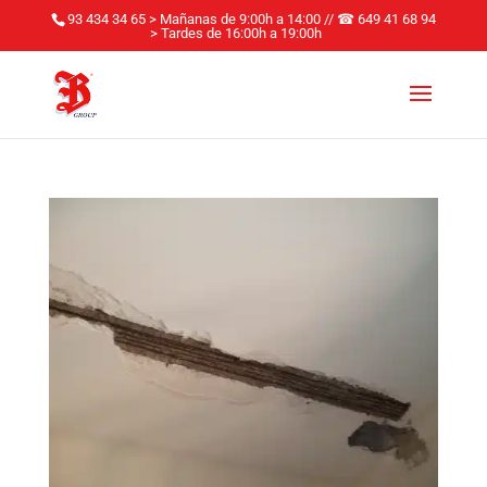
93 434 34 65 > Mañanas de 9:00h a 14:00
//
☎
649 41 68 94
> Tardes de 16:00h a 19:00h