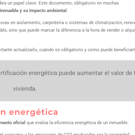
cobra un papel clave. Este documento, obligatorio en muchas
 inmueble y su impacto ambiental
.
oras en aislamiento, carpintería o sistemas de climatización, reno
le, sino que puede marcar la diferencia a la hora de vender o alqui
rtante actualizarlo, cuándo es obligatorio y cómo puede beneficiart
ertificación energética puede aumentar el valor de 
vivienda.
ión energética
mento oficial
que evalúa la eficiencia energética de un inmueble.
 del consumo y las emisiones de CO2 producidas por la propiedad,