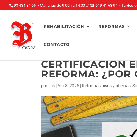
93 434 34 65 > Mañanas de 9:00h a 14:00
//
☎
649 41 68 94 > Tardes d
REHABILITACIÓN
REFORMAS
CONTACTO
CERTIFICACIÓN 
REFORMA: ¿POR 
por
luis
|
Abr 8, 2025
|
Reformas pisos y oficinas
,
So